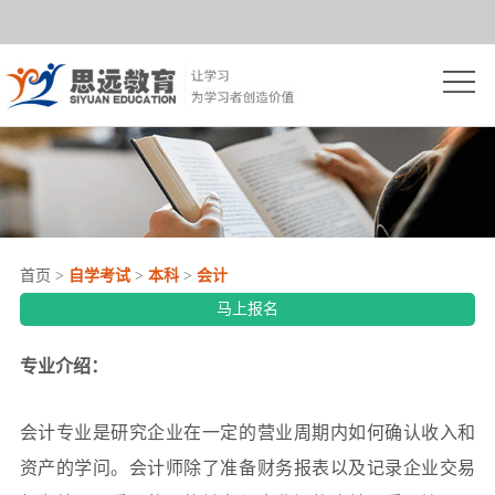
首
页
思
远
自
简
学
成
介
考
人
网
首页
>
自学考试
>
本科
>
会计
试
高
络
开
马上报名
考
教
放
院
专业介绍：
育
大
校
学
会计专业是研究企业在一定的营业周期内如何确认收入和
学
推
资产的学问。会计师除了准备财务报表以及记录企业交易
员
资