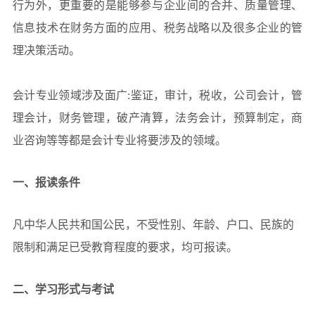
行为外，更重要的是能够参与企业间的合并、质量管理、
荐
案
讯
招
信息技术在财务方面的应用、税务战略以及很多企业的管
例
理决策活动。
动
生
联
态
信
系
会计专业领域涉及面广:鉴证，审计，税收，公司会计，管
理会计，财务管理，破产清算，法务会计，预算制定，商
息
我
业咨询等等都是会计专业将要涉及的领域。
们
一、报读条件
凡中华人民共和国公民，不受性别、年龄、户口、民族的
限制和满足已受教育程度的要求，均可报读。
二、学习形式与考试