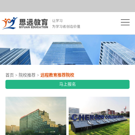
首
页
思
远
自
简
学
成
介
考
人
网
首页
>
院校推荐
>
远程教育推荐院校
试
高
络
开
马上报名
考
教
放
院
育
大
校
学
学
推
员
资