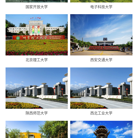
荐
案
国家开放大学
电子科技大学
讯
招
例
动
生
联
态
信
系
息
我
北京理工大学
西安交通大学
们
陕西师范大学
西北工业大学