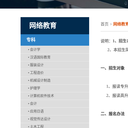
网络教育
首页
>
网络教
专科
说明：
1
、招生
•
会计学
2、本招生简
•
汉语国际教育
•
服装设计
一、招生对象
•
工程造价
•
机械设计制造
1、报读专升
•
护理学
2、报读高升
•
计算机软件技术
•
会计
•
应用日语
二、报名办法
•
视觉传达设计
•
土木工程