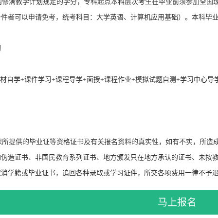
修满教学计划规定的学分，专科起点本科层次考生在毕业前须参加全国现
条件者可以申请免考，统考科目：大学英语、计算机应用基础）。本科毕
习
自学+课件学习+课程导学+面授+课程作业+模拟试题自测+学习中心导
所提供的毕业证等资格证书及有关报名资料的真实性，如有不实，所造成
如伪造证书、非国民教育系列证书、地方颁发只在地方承认的证书、未按
取消学籍或毕业证书，追回各种录取或学习证件，所交各项费用一律不予
马上报名