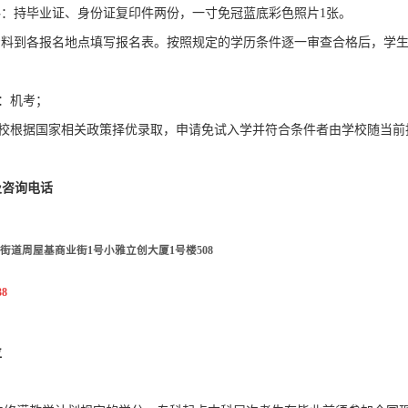
：持毕业证、身份证复印件两份，一寸免冠蓝底彩色照片1张。
资料到各报名地点填写报名表。按照规定的学历条件逐一审查合格后，学
：机考；
校根据国家相关政策择优录取，申请免试入学并符合条件者由学校随当前
及咨询电话
街道周屋基商业街1号小雅立创大厦1号楼508
38
位