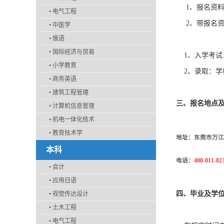
1
、报名资料
•
电气工程
2
、带报名
•
中医学
•
俄语
•
国际经济与贸易
1
、入学考试
•
小学教育
2
、录取：学
•
商务英语
•
建筑工程管理
三、
报名地点
•
计算机信息管理
•
机电一体化技术
•
教育技术学
地址：东莞市万江
本科
电话：
400-011-82
•
会计
•
应用日语
四、毕业及学
•
视觉传达设计
•
土木工程
•
电气工程