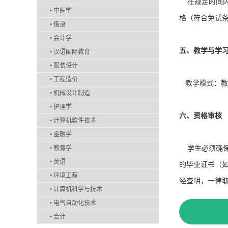
在规定时间内
•
中医学
格（符合免试
•
俄语
•
会计学
五、教学与学
•
汉语国际教育
•
服装设计
•
工程造价
教学模式：教材
•
机械设计制造
•
护理学
六、资格审核
•
计算机软件技术
•
金融学
•
教育学
学生必须确保
•
英语
的毕业证书（
•
环境工程
经查明，一律
•
计算机科学与技术
•
电气自动化技术
•
会计