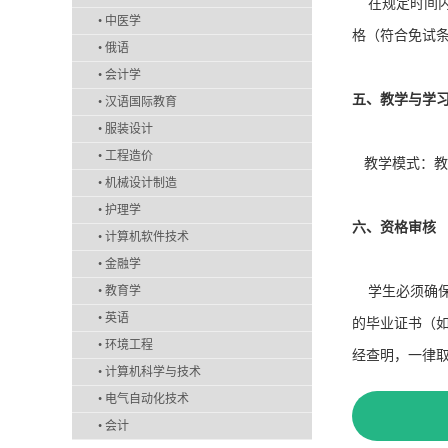
在规定时间内
•
中医学
格（符合免试
•
俄语
•
会计学
五、教学与学
•
汉语国际教育
•
服装设计
•
工程造价
教学模式：教材
•
机械设计制造
•
护理学
六、资格审核
•
计算机软件技术
•
金融学
•
教育学
学生必须确保
•
英语
的毕业证书（
•
环境工程
经查明，一律
•
计算机科学与技术
•
电气自动化技术
•
会计