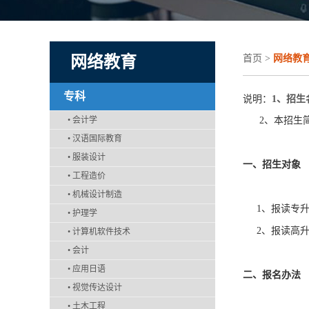
网络教育
首页
>
网络教
专科
说明：
1
、招生
•
会计学
2、本招生简
•
汉语国际教育
•
服装设计
一、招生对象
•
工程造价
•
机械设计制造
1、报读专升
•
护理学
2、报读高升
•
计算机软件技术
•
会计
•
应用日语
二、报名办法
•
视觉传达设计
•
土木工程