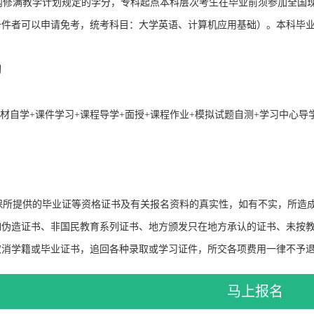
修满教学计划规定的学分，专科起点本科层次考生在毕业前须参加全国现
条件者可以申请免考，统考科目：大学英语、计算机应用基础）。本科毕
习
自学+课件学习+课程导学+面授+课程作业+模拟试题自测+学习中心导
所提供的毕业证等资格证书及有关报名资料的真实性，如有不实，所造成
如伪造证书、非国民教育系列证书、地方颁发只在地方承认的证书、未按
取消学籍或毕业证书，追回各种录取或学习证件，所交各项费用一律不予
马上报名