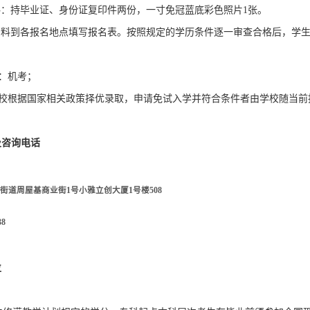
：持毕业证、身份证复印件两份，一寸免冠蓝底彩色照片1张。
资料到各报名地点填写报名表。按照规定的学历条件逐一审查合格后，学
：机考；
校根据国家相关政策择优录取，申请免试入学并符合条件者由学校随当前
及咨询电话
街道周屋基商业街1号小雅立创大厦1号楼508
38
位