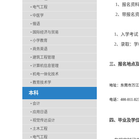
1
、报名资料
•
电气工程
2
、带报名
•
中医学
•
俄语
•
国际经济与贸易
1
、入学考试
•
小学教育
2
、录取：学
•
商务英语
•
建筑工程管理
三、
报名地点
•
计算机信息管理
•
机电一体化技术
•
教育技术学
地址：东莞市万江
本科
电话：400-011-82
•
会计
•
应用日语
四、毕业及学
•
视觉传达设计
•
土木工程
•
电气工程