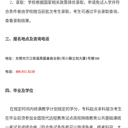
2
、录取：学校根据国家相关政策择优录取，申请免试入学并符
合条件者由学校随当前批次考生录取，考生可通过平台录取查询，
查看录取结果。
三、
报名地点及咨询电话
地址：东莞市万江街道周屋基商业街1号小雅立创大厦1号楼508
电话：
400-011-8238
四、毕业及学位
在规定时间内修满教学计划规定的学分，专科起点本科层次考生
在毕业前须参加全国现代远程教育试点高校网络教育公共基础课统
一考试且成绩合格（符合免试条件者可以申请免考，统考科目：大