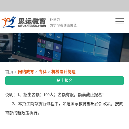
首
页
思
远
自
简
学
成
介
考
人
网
首页
>
网络教育
>
专科
>
机械设计制造
试
高
络
开
马上报名
考
教
放
院
说明：
1
、招生名额：100人；名额有限，额满截止报名！
育
2、本招生简章执行过程中，如遇国家教育部出台新政策，按教
大
校
学
育部的新政策执行。
学
推
员
资