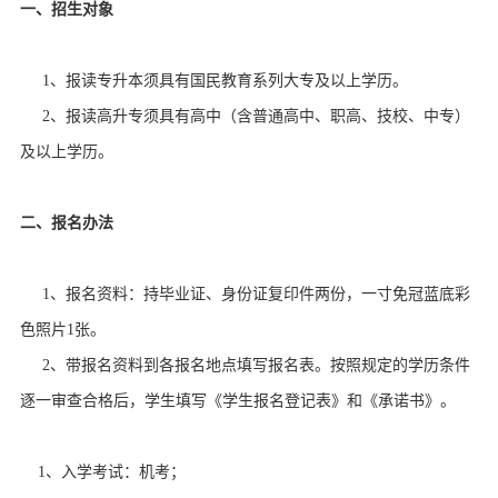
一、招生对象
荐
案
讯
招
例
动
1、报读专升本须具有国民教育系列大专及以上学历。
生
联
2、报读高升专须具有高中（含普通高中、职高、技校、中专）
态
信
系
及以上学历。
息
我
二、报名办法
们
1
、报名资料：持毕业证、身份证复印件两份，一寸免冠蓝底彩
色照片1张。
2
、带报名资料到各报名地点填写报名表。按照规定的学历条件
逐一审查合格后，学生填写《学生报名登记表》和《承诺书》。
1
、入学考试：机考；