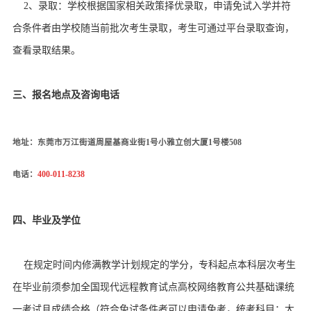
2
、录取：学校根据国家相关政策择优录取，申请免试入学并符
合条件者由学校随当前批次考生录取，考生可通过平台录取查询，
查看录取结果。
三、
报名地点及咨询电话
地址：东莞市万江街道周屋基商业街1号小雅立创大厦1号楼508
电话：
400-011-8238
四、毕业及学位
在规定时间内修满教学计划规定的学分，专科起点本科层次考生
在毕业前须参加全国现代远程教育试点高校网络教育公共基础课统
一考试且成绩合格（符合免试条件者可以申请免考，统考科目：大