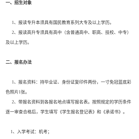
一、招生对象
荐
案
讯
招
例
动
1、报读专升本须具有国民教育系列大专及以上学历。
生
联
2、报读高升专须具有高中（含普通高中、职高、技校、中专）
态
信
系
及以上学历。
息
我
二、报名办法
们
1
、报名资料：持毕业证、身份证复印件两份，一寸免冠蓝底彩
色照片1张。
2
、带报名资料到各报名地点填写报名表。按照规定的学历条件
逐一审查合格后，学生填写《学生报名登记表》和《承诺书》。
1
、入学考试：机考；