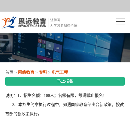
首
页
思
远
自
简
学
成
介
考
人
网
首页
>
网络教育
>
专科
>
电气工程
试
高
络
开
马上报名
考
教
放
院
说明：
1
、招生名额：100人；名额有限，额满截止报名！
育
2、本招生简章执行过程中，如遇国家教育部出台新政策，按教
大
校
学
育部的新政策执行。
学
推
员
资